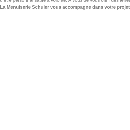
d’être personnalisable à volonté. À vous de vous offrir des fenê
La Menuiserie Schuler vous accompagne dans votre projet 