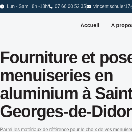
Lun - Sam : 8h -18h
07 66 00 52 35
vincent.schuler1
Accueil
A propo
Fourniture et pos
menuiseries en
aluminium à Saint
Georges-de-Dido
Parmi les matériaux de référence pour le choix de vos menuise