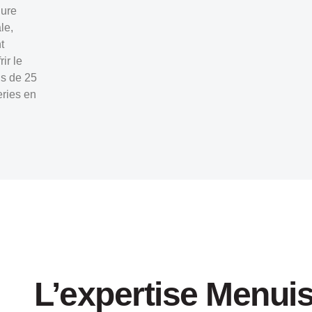
lure
le,
t
ir le
s de 25
eries en
L’expertise Menuis