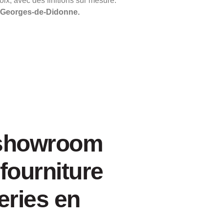
oix, avec des finitions sur mesure.
t-Georges-de-Didonne.
 showroom
 fourniture
eries en