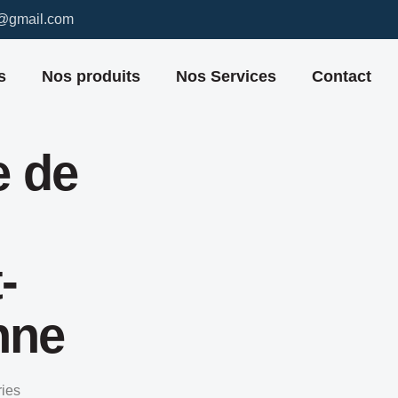
7@gmail.com
s
Nos produits
Nos Services
Contact
e de
-
nne
ries