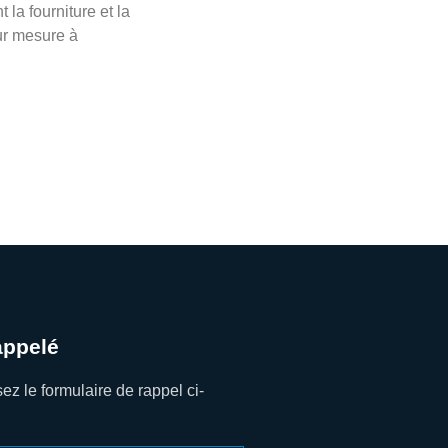
 la fourniture et la
ur mesure à
appelé
z le formulaire de rappel ci-
.