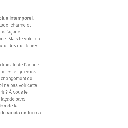
 plus intemporel,
ntage, charme et
une façade
nce. Mais le volet en
l’une des meilleures
frais, toute l’année,
nies, et qui vous
 de changement de
oi ne pas voir cette
rit ? À vous le
e façade sans
ion de la
 de volets en bois à