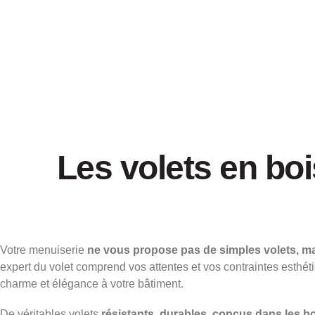
Les volets en bo
Votre menuiserie
ne vous propose pas de simples volets, ma
expert du volet comprend vos attentes et vos contraintes esthé
charme et élégance à votre bâtiment.
De véritables volets
résistants
,
durables
,
conçus dans les bo