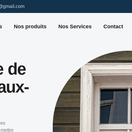
7@gmail.com
s
Nos produits
Nos Services
Contact
e de
aux-
des
 mettre