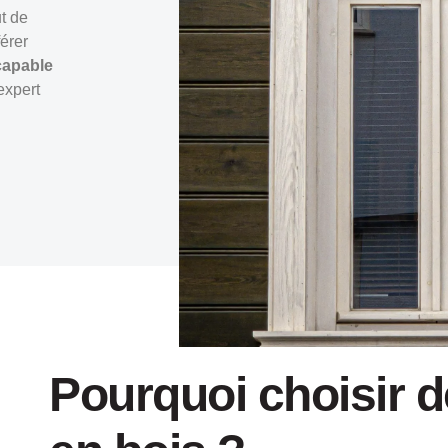
ut de
érer
 capable
expert
Pourquoi choisir d